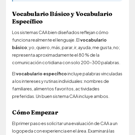
Vocabulario Básico y Vocabulario
Específico
Los sistemas CAA bien diseñados reflejan cómo
funciona realmente el lenguaje. El
vocabulario
básico
; yo, quiero, más, parar, ir, ayuda, me gusta, no;
representa aproximadamente el 80 % de la
comunicación cotidiana con solo 200–300 palabras.
El
vocabulario específico
incluye palabras vinculadas
a los intereses y rutinas individuales: nombres de
familiares, alimentos favoritos, actividades
preferidas. Un buen sistema CAA incluye ambos.
Cómo Empezar
El primer paso es solicitar una evaluación de CAA a un
logopeda con experiencia en el área. Examinará las