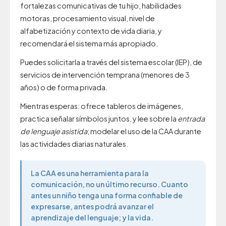
fortalezas comunicativas de tu hijo, habilidades
motoras, procesamiento visual, nivel de
alfabetización y contexto de vida diaria, y
recomendará el sistema más apropiado.
Puedes solicitarla a través del sistema escolar (IEP), de
servicios de intervención temprana (menores de 3
años) o de forma privada.
Mientras esperas: ofrece tableros de imágenes,
practica señalar símbolos juntos, y lee sobre la
entrada
de lenguaje asistida
; modelar el uso de la CAA durante
las actividades diarias naturales.
La CAA es una herramienta para la
comunicación, no un último recurso. Cuanto
antes un niño tenga una forma confiable de
expresarse, antes podrá avanzar el
aprendizaje del lenguaje; y la vida.