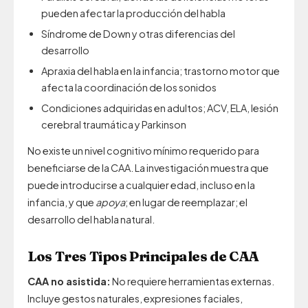
pueden afectar la producción del habla
Síndrome de Down y otras diferencias del
desarrollo
Apraxia del habla en la infancia; trastorno motor que
afecta la coordinación de los sonidos
Condiciones adquiridas en adultos; ACV, ELA, lesión
cerebral traumática y Parkinson
No existe un nivel cognitivo mínimo requerido para
beneficiarse de la CAA. La investigación muestra que
puede introducirse a cualquier edad, incluso en la
infancia, y que
apoya
; en lugar de reemplazar; el
desarrollo del habla natural.
Los Tres Tipos Principales de CAA
CAA no asistida:
No requiere herramientas externas.
Incluye gestos naturales, expresiones faciales,