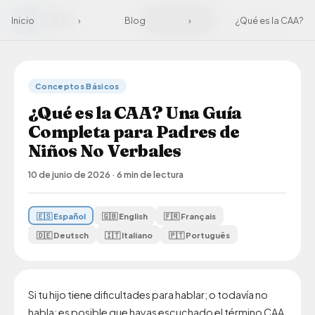
VAN
I
App Store
Google Play
Inicio
›
Blog
›
¿Qué es la CAA?
Conceptos Básicos
¿Qué es la CAA? Una Guía
Completa para Padres de
Niños No Verbales
10 de junio de 2026
·
6 min de lectura
🇪🇸 Español
🇬🇧 English
🇫🇷 Français
🇩🇪 Deutsch
🇮🇹 Italiano
🇵🇹 Português
Si tu hijo tiene dificultades para hablar; o todavía no
habla; es posible que hayas escuchado el término CAA