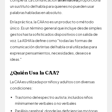
completa. La comunicación
alternativa
proporciona
un sustituto del habla para quienes no pueden usar
palabras habladas en absoluto.
En la práctica, la CAA no es un producto o método
único. Es un término general que incluye desde simples
gestos hasta sofisticados dispositivos con salida de
voz. La ASHA la define como "todas las formas de
comunicación distintas del habla oral utilizadas para
expresar pensamientos, necesidades, deseos e
ideas."
¿Quién Usa la CAA?
La CAA es utilizada por niños y adultos con diversas
condiciones:
Trastorno del espectro autista; incluidos niños
mínimamente verbales o no verbales
Parálisis cerebral; donde las deficiencias motoras