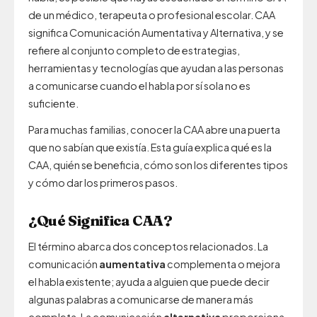
de un médico, terapeuta o profesional escolar. CAA
significa Comunicación Aumentativa y Alternativa, y se
refiere al conjunto completo de estrategias,
herramientas y tecnologías que ayudan a las personas
a comunicarse cuando el habla por sí sola no es
suficiente.
Para muchas familias, conocer la CAA abre una puerta
que no sabían que existía. Esta guía explica qué es la
CAA, quién se beneficia, cómo son los diferentes tipos
y cómo dar los primeros pasos.
¿Qué Significa CAA?
El término abarca dos conceptos relacionados. La
comunicación
aumentativa
complementa o mejora
el habla existente; ayuda a alguien que puede decir
algunas palabras a comunicarse de manera más