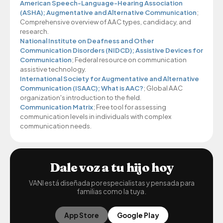
American Speech-Language-Hearing Association
(ASHA); Augmentative and Alternative Communication
;
Comprehensive overview of AAC types, candidacy, and
research.
National Institute on Deafness and Other
Communication Disorders (NIDCD); Assistive Devices for
Communication
; Federal resource on communication
assistive technology.
International Society for Augmentative and Alternative
Communication (ISAAC); What is AAC?
; Global AAC
organization's introduction to the field.
Communication Matrix
; Free tool for assessing
communication levels in individuals with complex
communication needs.
Dale voz a tu hijo hoy
VANI está diseñada por especialistas y pensada para
familias como la tuya.
App Store
Google Play