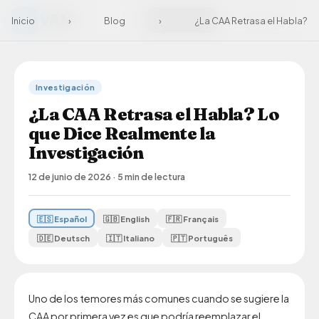
VAN
I
App Store
Google Play
Inicio
›
Blog
›
¿La CAA Retrasa el Habla?
Investigación
¿La CAA Retrasa el Habla? Lo
que Dice Realmente la
Investigación
12 de junio de 2026
·
5 min de lectura
🇪🇸 Español
🇬🇧 English
🇫🇷 Français
🇩🇪 Deutsch
🇮🇹 Italiano
🇵🇹 Português
Uno de los temores más comunes cuando se sugiere la
CAA por primera vez es que podría reemplazar el