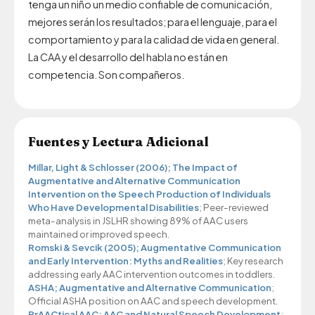
tenga un niño un medio confiable de comunicación,
mejores serán los resultados; para el lenguaje, para el
comportamiento y para la calidad de vida en general.
La CAA y el desarrollo del habla no están en
competencia. Son compañeros.
Fuentes y Lectura Adicional
Millar, Light & Schlosser (2006); The Impact of
Augmentative and Alternative Communication
Intervention on the Speech Production of Individuals
Who Have Developmental Disabilities
; Peer-reviewed
meta-analysis in JSLHR showing 89% of AAC users
maintained or improved speech.
Romski & Sevcik (2005); Augmentative Communication
and Early Intervention: Myths and Realities
; Key research
addressing early AAC intervention outcomes in toddlers.
ASHA; Augmentative and Alternative Communication
;
Official ASHA position on AAC and speech development.
PrAACtical AAC; AAC and Natural Speech Development
;