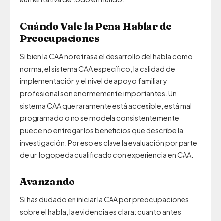
Cuándo Vale la Pena Hablar de
Preocupaciones
Si bien la CAA no retrasa el desarrollo del habla como
norma, el sistema CAA específico, la calidad de
implementación y el nivel de apoyo familiar y
profesional son enormemente importantes. Un
sistema CAA que raramente está accesible, está mal
programado o no se modela consistentemente
puede no entregar los beneficios que describe la
investigación. Por eso es clave la evaluación por parte
de un logopeda cualificado con experiencia en CAA.
Avanzando
Si has dudado en iniciar la CAA por preocupaciones
sobre el habla, la evidencia es clara: cuanto antes