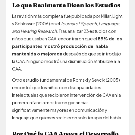
Lo que Realmente Dicen los Estudios
La revisión más completa fue publicada por Millar, Light
y Schlosser (2006) en el
Journal of Speech, Language,
and Hearing Research
. Tras analizar 23 estudios con
niños que usaban CAA, encontraron que el
89% de los
participantes mostró producción del habla
mantenida o mejorada
después de que se introdujo
la CAA. Ninguno mostró una disminución atribuible a la
CAA.
Otro estudio fundamental de Romski y Sevcik (2005)
encontró que los niños con discapacidades
intelectuales que recibieron intervención de CAA en la
primera infancia mostraron ganancias
significativamente mayores en comunicación y
lenguaje que quienes recibieron solo terapia del habla.
Por Qué la CAA Apoya el Desarrollo