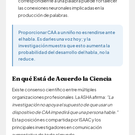
correspondiente a una palabra puede fortalecer
las conexiones neuronales implicadas en la
producción de palabras.
Proporcionar CAA a un niño no es rendirse ante
el habla. Es darles una voz hoy; y la
investigación muestra que esto aumenta la
probabilidad del desarrollo del habla, no la
reduce.
En qué Está de Acuerdo la Ciencia
Existe consenso científico entre múltiples
organizaciones profesionales. La ASHA afirma:
"La
investigación no apoya el supuesto de que usar un
dispositivo de CAA impedirá que una persona hable."
Esta posición es compartida por ISAAC y los
principales investigadores en comunicación
aumentativa de todo el mundo.