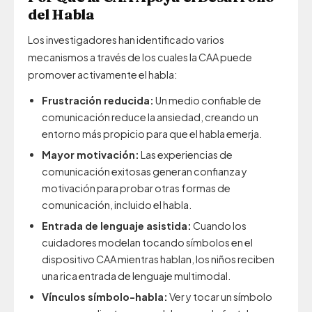
del Habla
Los investigadores han identificado varios
mecanismos a través de los cuales la CAA puede
promover activamente el habla:
Frustración reducida:
Un medio confiable de
comunicación reduce la ansiedad, creando un
entorno más propicio para que el habla emerja.
Mayor motivación:
Las experiencias de
comunicación exitosas generan confianza y
motivación para probar otras formas de
comunicación, incluido el habla.
Entrada de lenguaje asistida:
Cuando los
cuidadores modelan tocando símbolos en el
dispositivo CAA mientras hablan, los niños reciben
una rica entrada de lenguaje multimodal.
Vínculos símbolo-habla:
Ver y tocar un símbolo