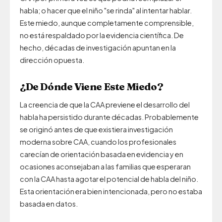
habla; o hacer que el niño "se rinda" al intentar hablar.
Este miedo, aunque completamente comprensible,
no está respaldado por la evidencia científica. De
hecho, décadas de investigación apuntan en la
dirección opuesta.
¿De Dónde Viene Este Miedo?
La creencia de que la CAA previene el desarrollo del
habla ha persistido durante décadas. Probablemente
se originó antes de que existiera investigación
moderna sobre CAA, cuando los profesionales
carecían de orientación basada en evidencia y en
ocasiones aconsejaban a las familias que esperaran
con la CAA hasta agotar el potencial de habla del niño.
Esta orientación era bien intencionada, pero no estaba
basada en datos.