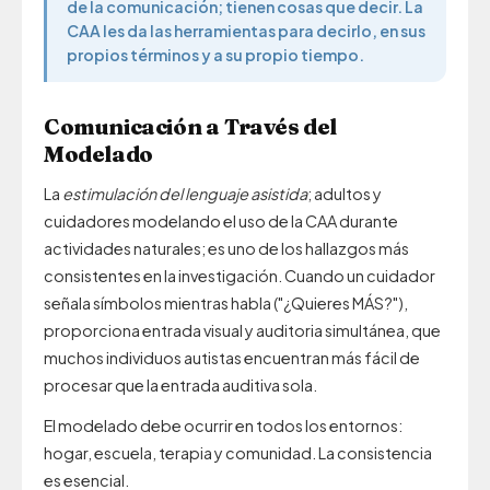
de la comunicación; tienen cosas que decir. La
CAA les da las herramientas para decirlo, en sus
propios términos y a su propio tiempo.
Comunicación a Través del
Modelado
La
estimulación del lenguaje asistida
; adultos y
cuidadores modelando el uso de la CAA durante
actividades naturales; es uno de los hallazgos más
consistentes en la investigación. Cuando un cuidador
señala símbolos mientras habla ("¿Quieres MÁS?"),
proporciona entrada visual y auditoria simultánea, que
muchos individuos autistas encuentran más fácil de
procesar que la entrada auditiva sola.
El modelado debe ocurrir en todos los entornos:
hogar, escuela, terapia y comunidad. La consistencia
es esencial.