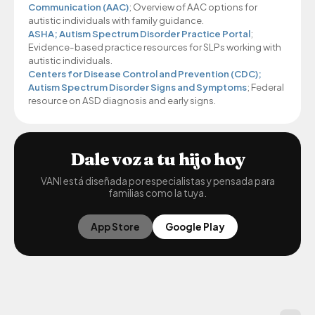
Communication (AAC)
; Overview of AAC options for
autistic individuals with family guidance.
ASHA; Autism Spectrum Disorder Practice Portal
;
Evidence-based practice resources for SLPs working with
autistic individuals.
Centers for Disease Control and Prevention (CDC);
Autism Spectrum Disorder Signs and Symptoms
; Federal
resource on ASD diagnosis and early signs.
Dale voz a tu hijo hoy
VANI está diseñada por especialistas y pensada para
familias como la tuya.
App Store
Google Play