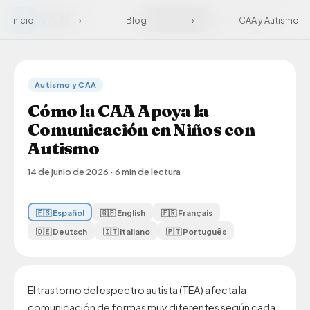
VAN
I
App Store
Google Play
Inicio
›
Blog
›
CAA y Autismo
Autismo y CAA
Cómo la CAA Apoya la
Comunicación en Niños con
Autismo
14 de junio de 2026
·
6 min de lectura
🇪🇸 Español
🇬🇧 English
🇫🇷 Français
🇩🇪 Deutsch
🇮🇹 Italiano
🇵🇹 Português
El trastorno del espectro autista (TEA) afecta la
comunicación de formas muy diferentes según cada