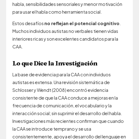
habla, sensibilidades sensoriales y menor motivación
para usar el habla como herramienta social.
Estos desafíos
no reflejan el potencial cognitivo
.
Muchos individuos autistas no verbales tienen vidas
interiores ricas y son excelentes candidatos para la
CAA.
Lo que Dice la Investigación
La base de evidencia para la CAA con individuos
autistas es extensa. Una revisión sistemática de
Schlosser y Wendt (2008) encontró evidencia
consistente de que la CAA conduce a mejoras en la
frecuencia de comunicación, el vocabulario y la
interacción social; sin suprimir el desarrollo del habla.
Investigaciones más recientes confirman que cuando
la CAA se introduce temprano y se usa
consistentemente, apoya el desarrollo del lenguaje en